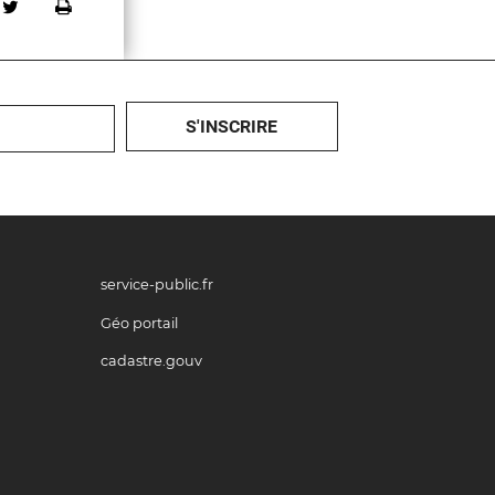
tager sur Facebook
Partager sur Twitter
Imprimer
service-public.fr
Géo portail
cadastre.gouv