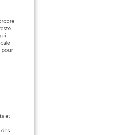
propre
reste
qui
ocale
s pour
ts et
t des