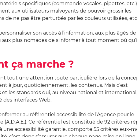
s matériels spécifiques (commande vocales, pipettes, etc.
nt aux utilisateurs malvoyants de pouvoir grossir les
ns de ne pas être perturbés par les couleurs utilisées, etc
ersonnaliser son accès à l’information, aux plus âgés de
u aux plus nomades de s’informer à tout moment où qu’i
nt ça marche ?
ant tout une attention toute particulière lors de la conc
nt à jour, quotidiennement, les contenus. Mais c’est
 les standards qui, au niveau national et international
té des interfaces Web.
nformer au référentiel accessibilité de l’Agence pour le
A.D.A.E.). Ce référentiel est constitué de 92 critères ré
à une accessibilité garantie, comporte 55 critères eux
ilité, c’est donc s’assurer que chaque page mise en ligne,