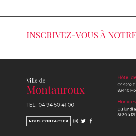
INSCRIVEZ-VOUS À NOTR
Hôtel de
Ville de
Montauroux
CS 9292 P
83440
Mo
Horaires
TEL :
04 94 50 41 00
Du lundi a
8h30 à 12
NOUS CONTACTER