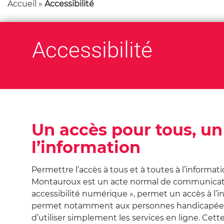
Accueil
»
Accessibilité
e
r
s
Accessibilité
u
r
l
e
s
i
t
Un accès pour tous, un
e
l’information
Permettre l’accès à tous et à toutes à l’informati
Montauroux est un acte normal de communicati
accessibilité numérique », permet un accès à l’
permet notamment aux personnes handicapées 
d’utiliser simplement les services en ligne. Ce