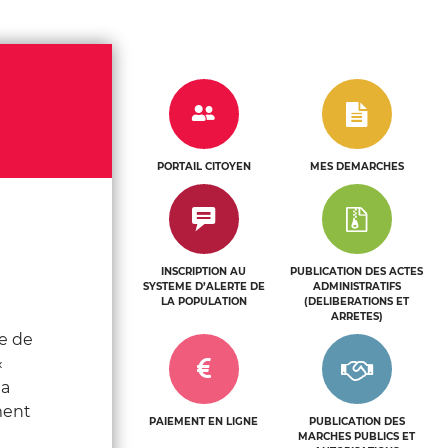
e
n
u
n
PORTAIL CITOYEN
MES DEMARCHES
c
l
i
INSCRIPTION AU
PUBLICATION DES ACTES
SYSTEME D’ALERTE DE
ADMINISTRATIFS
c
LA POPULATION
(DELIBERATIONS ET
ARRETES)
le de
«
la
ment
PAIEMENT EN LIGNE
PUBLICATION DES
MARCHES PUBLICS ET