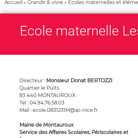
Accueil
»
Grandir & vivre
»
Ecoles maternelles et éléme
e
r
s
Ecole maternelle Le
u
r
l
e
s
i
t
e
Directeur :
Monsieur Donat BERTOZZI
Quartier le Puits
83 440 MONTAUROUX
Tel : 04.94.76.58.03
Mail : ecole.0831231M@ac-nice.fr
Mairie de Montauroux
Service des Affaires Scolaires, Périscolaires et