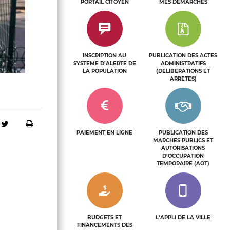
n
PORTAIL CITOYEN
MES DEMARCHES
c
l
i
INSCRIPTION AU
PUBLICATION DES ACTES
SYSTEME D’ALERTE DE
ADMINISTRATIFS
c
LA POPULATION
(DELIBERATIONS ET
ARRETES)
tager sur Facebook
Partager sur Twitter
Imprimer
PAIEMENT EN LIGNE
PUBLICATION DES
MARCHES PUBLICS ET
AUTORISATIONS
D’OCCUPATION
TEMPORAIRE (AOT)
BUDGETS ET
L’APPLI DE LA VILLE
FINANCEMENTS DES