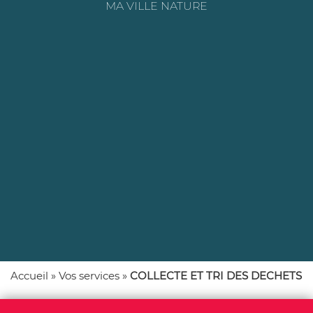
e
MA VILLE NATURE
Accueil
»
Vos services
»
COLLECTE ET TRI DES DECHETS