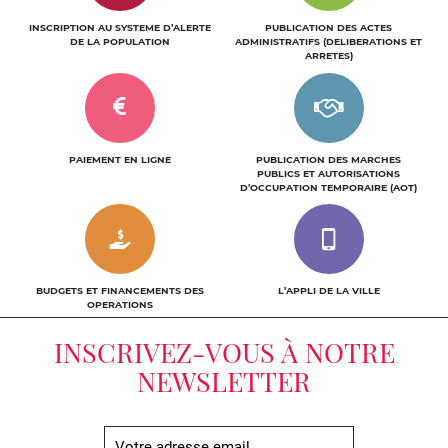
i
INSCRIPTION AU SYSTEME D’ALERTE
PUBLICATION DES ACTES
c
DE LA POPULATION
ADMINISTRATIFS (DELIBERATIONS ET
ARRETES)
PAIEMENT EN LIGNE
PUBLICATION DES MARCHES
PUBLICS ET AUTORISATIONS
D’OCCUPATION TEMPORAIRE (AOT)
BUDGETS ET FINANCEMENTS DES
L’APPLI DE LA VILLE
OPERATIONS
INSCRIVEZ-VOUS À NOTRE
NEWSLETTER