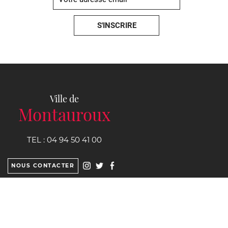
Ville de
Montauroux
TEL :
04 94 50 41 00
NOUS CONTACTER
Hôtel de ville
CS 9292 Place du clos
83440
Montauroux
Cedex
Horaires d'ouverture