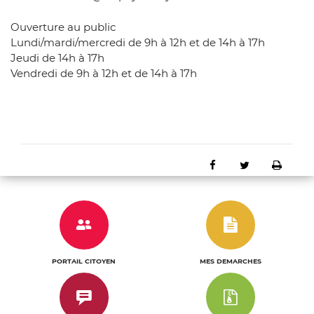
Ouverture au public
Lundi/mardi/mercredi de 9h à 12h et de 14h à 17h
Jeudi de 14h à 17h
Vendredi de 9h à 12h et de 14h à 17h
Partager sur Faceb
Partager sur 
Impri
e
n
u
n
PORTAIL CITOYEN
MES DEMARCHES
c
l