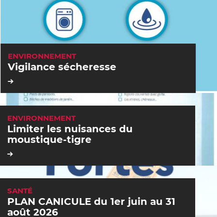
C
ENVIRONNEMENT
A
Vigilance sécheresse
T
É
G
O
R
I
E
S
:
C
ENVIRONNEMENT
A
Limiter les nuisances du
T
É
moustique-tigre
G
O
R
I
E
S
:
C
SANTÉ
A
PLAN CANICULE du 1er juin au 31
T
É
août 2026
G
O