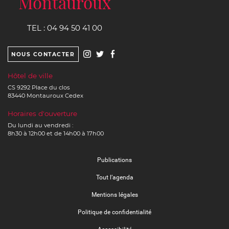
Montauroux
Ville de Montauroux
Ville de Montauroux
Hier
TEL :
04 94 50 41 00
NOUS CONTACTER
6
6
2
Hôtel de ville
CS 9292 Place du clos
83440
Montauroux
Cedex
Horaires d'ouverture
Du lundi au vendredi :
8h30 à 12h00 et de 14h00 à 17h00
27ème Festival
International de guitare.
Publications
C'est demain, dimanche 9
Août avec 3
Tout l’agenda
programmations à partir de
Mentions légales
19h00 et c'est gratuit !
Politique de confidentialité
- 19H AIRE SAINT
BATHELEMY
SOUND