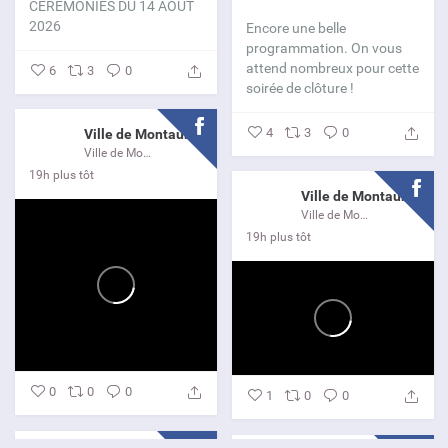
CEREMONIES DU 14 AOUT
2026
Encore une belle
programmation. On vous
attend nombreux pour cette
6
3
0
soirée de clôture !
4
3
0
Ville de Montauroux
Ville de Montauroux
19h plus tôt
Ville de Montauroux
Ville de Montauroux
19h plus tôt
0
0
0
1
0
0