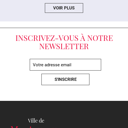
Ville de Montauroux
Ville de Montauroux
VOIR PLUS
Ville de Montauroux
Hier
Ville de Montauroux
Hier
INSCRIVEZ-VOUS À NOTRE
NEWSLETTER
3
1
0
Ville de Montauroux
Ville de Montauroux
Hier
Festival de guitare.
Programmation du jour.
11
7
1
Ville de