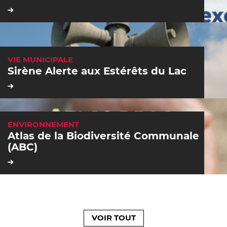
R
I
E
S
:
C
VIE MUNICIPALE
A
Sirène Alerte aux Estérêts du Lac
T
É
G
O
R
I
E
S
:
C
ENVIRONNEMENT
A
Atlas de la Biodiversité Communale
T
É
(ABC)
G
O
R
I
E
S
:
VOIR TOUT