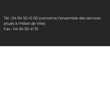
Tél : 04 94 50 41 00 (concerne l’ensemble des services
situés à l’Hôtel de Ville)
Fax : 04 94 50 41 10
INSCRIVEZ-VOUS À NOTRE
NEWSLETTER