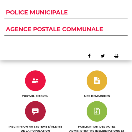
POLICE MUNICIPALE
AGENCE POSTALE COMMUNALE
Partager sur Faceb
Partager sur 
Impri
e
n
u
n
PORTAIL CITOYEN
MES DEMARCHES
c
l
i
INSCRIPTION AU SYSTEME D’ALERTE
PUBLICATION DES ACTES
DE LA POPULATION
ADMINISTRATIFS (DELIBERATIONS ET