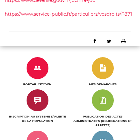
https://www.defense.gouv.fr/jdc/ma-jdc
https://www.service-public.fr/particuliers/vosdroits/F871
Partager sur Faceb
Partager sur 
Impri
e
n
u
n
PORTAIL CITOYEN
MES DEMARCHES
c
l
i
INSCRIPTION AU SYSTEME D’ALERTE
PUBLICATION DES ACTES
c
DE LA POPULATION
ADMINISTRATIFS (DELIBERATIONS ET
ARRETES)