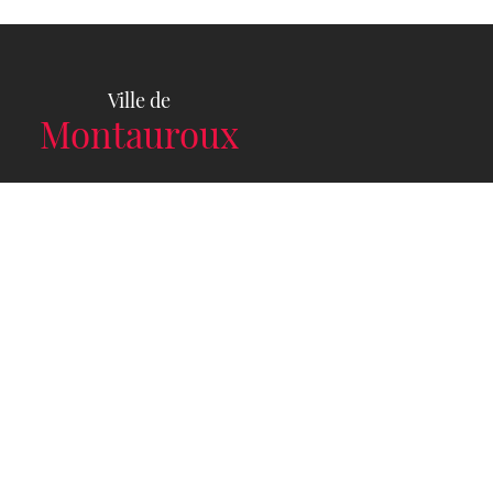
Ville de
Montauroux
TEL :
04 94 50 41 00
NOUS CONTACTER
Hôtel de ville
CS 9292 Place du clos
83440
Montauroux
Cedex
Horaires d'ouverture
Du lundi au vendredi :
8h30 à 12h00 et de 14h00 à 17h00
Publications