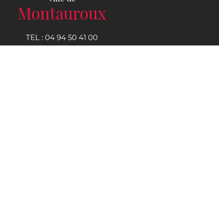
Montauroux
TEL :
04 94 50 41 00
NOUS CONTACTER
Hôtel de ville
CS 9292 Place du clos
83440
Montauroux
Cedex
Horaires d'ouverture
Du lundi au vendredi :
8h30 à 12h00 et de 14h00 à 17h00
Publications
Tout l’agenda
Mentions légales
Politique de confidentialité