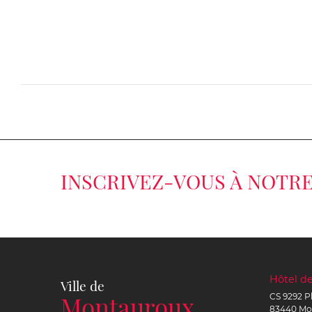
INSCRIVEZ-VOUS À NOTR
Hôtel de
Ville de
Montauroux
CS 9292 P
83440
Mo