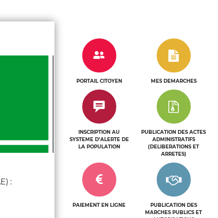
e
n
u
n
PORTAIL CITOYEN
MES DEMARCHES
c
l
i
INSCRIPTION AU
PUBLICATION DES ACTES
SYSTEME D’ALERTE DE
ADMINISTRATIFS
c
LA POPULATION
(DELIBERATIONS ET
ARRETES)
) :
PAIEMENT EN LIGNE
PUBLICATION DES
MARCHES PUBLICS ET