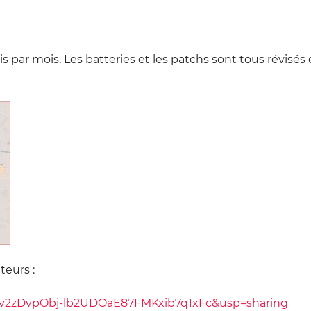
ois par mois. Les batteries et les patchs sont tous révisés 
teurs :
=1v2zDvpObj-lb2UDOaE87FMKxib7q1xFc&usp=sharing