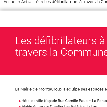
Accueil
»
Actualités
»
Les défibrillateurs à travers la
e
r
s
u
r
l
Les défibrillateurs à
e
s
travers la Commun
i
t
e
La Mairie de Montauroux a équipé ses espaces et
Hôtel de ville (façade Rue Camille Pauc – La Fonta
Mairie Annexe – Quartier Les Estérêts du Lac