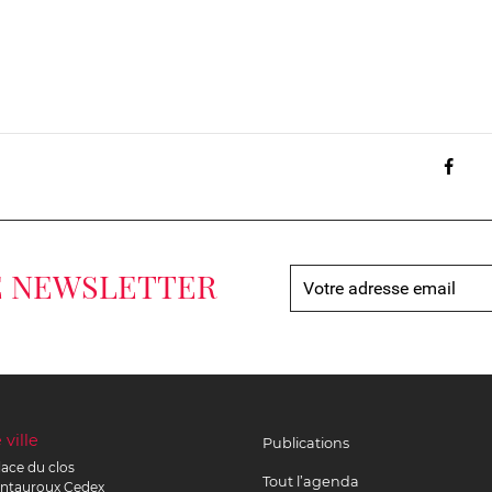
Par
E NEWSLETTER
 ville
Publications
lace du clos
Tout l’agenda
ntauroux
Cedex