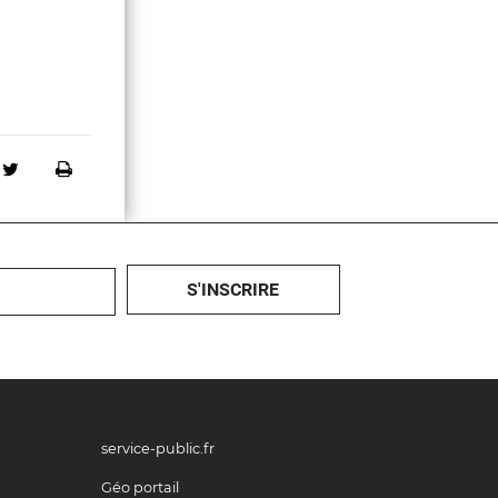
tager sur Facebook
Partager sur Twitter
Imprimer
service-public.fr
Géo portail