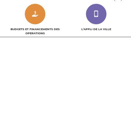
BUDGETS ET FINANCEMENTS DES
L’APPLI DE LA VILLE
OPERATIONS
INSCRIVEZ-VOUS À NOTRE
NEWSLETTER