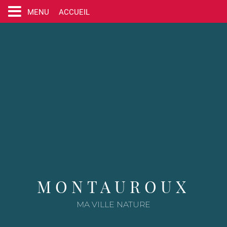
A
R
ACCUEIL
MENU
l
l
R
Rechercher
e
e
r
c
a
h
u
e
c
r
o
c
n
h
t
e
e
r
n
s
u
u
r
l
MONTAUROUX
e
s
MA VILLE NATURE
i
t