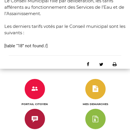
Le Conseil Municipal fixe par délibération, les tarifs
afférents au fonctionnement des Services de l’Eau et de
l’Assainissement.
Les derniers tarifs votés par le Conseil municipal sont les
suivants :
[table “18” not found /]
Partager sur Faceb
Partager sur 
Impri
e
n
u
n
PORTAIL CITOYEN
MES DEMARCHES
c
l