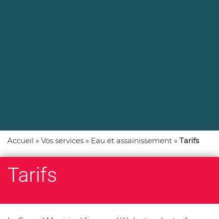
e
Accueil
»
Vos services
»
Eau et assainissement
»
Tarifs
Tarifs