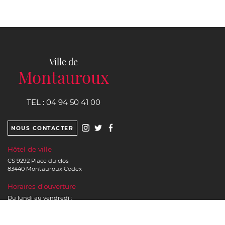
Ville de
Montauroux
TEL :
04 94 50 41 00
NOUS CONTACTER
Hôtel de ville
CS 9292 Place du clos
83440
Montauroux
Cedex
Horaires d'ouverture
Du lundi au vendredi :
8h30 à 12h00 et de 14h00 à 17h00