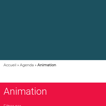
e
Accueil
»
Agenda
»
Animation
Animation
Filtrer par