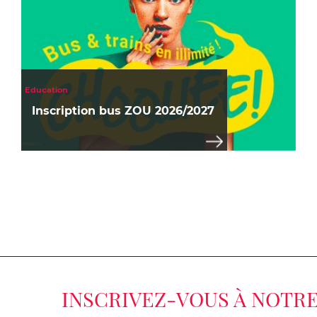
C
Education
a
Inscription bus ZOU 2026/2027
t
é
g
o
r
i
e
s
:
INSCRIVEZ-VOUS À NOTR